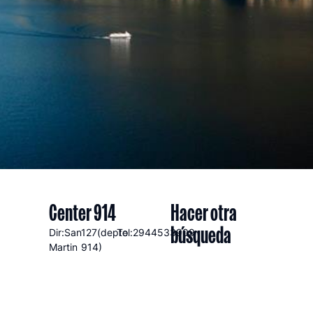
Center 914
Hacer otra
búsqueda
Dir:San
127(depto
Tel:2944533909
Martin
914)