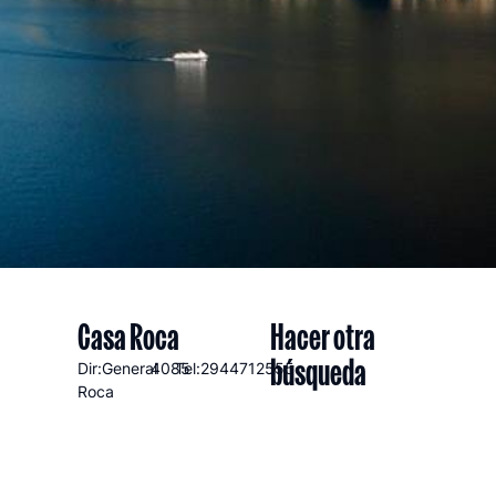
Casa Roca
Hacer otra
búsqueda
Dir:General
4085
Tel:2944712555
Roca