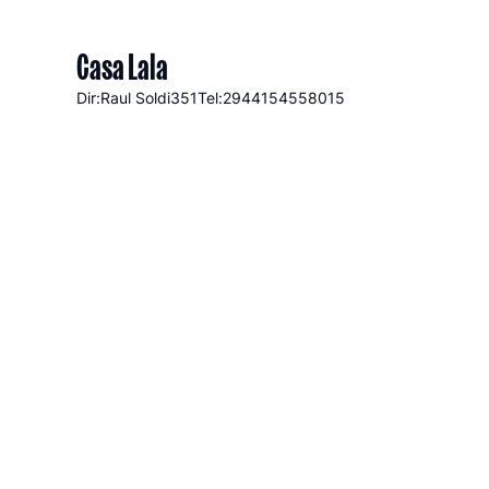
Casa Lala
Dir:Raul Soldi
351
Tel:2944154558015