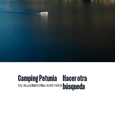
Camping Petunia
Hacer otra
búsqueda
Dir:Bustillo
13500
Tel:4461969