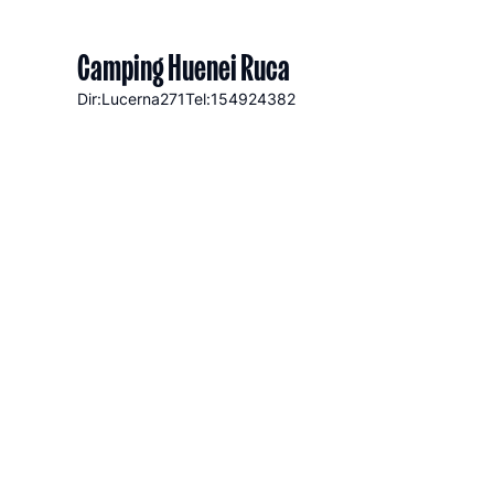
Camping Huenei Ruca
Dir:Lucerna
271
Tel:154924382