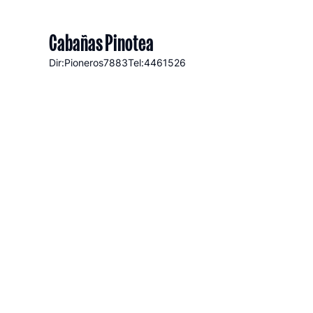
Cabañas Pinotea
Dir:Pioneros
7883
Tel:4461526