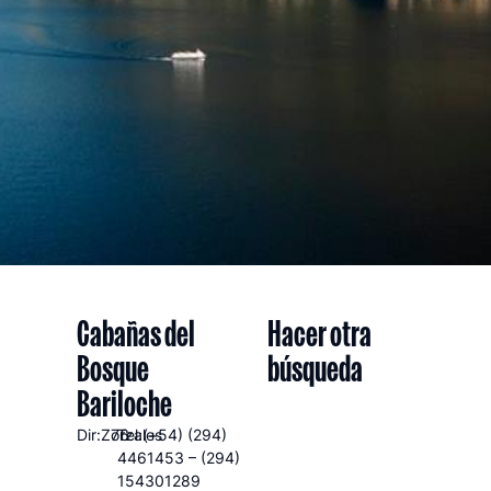
Cabañas del
Hacer otra
Bosque
búsqueda
Bariloche
Dir:Zorzales
76
Tel:(+54) (294)
4461453 – (294)
154301289