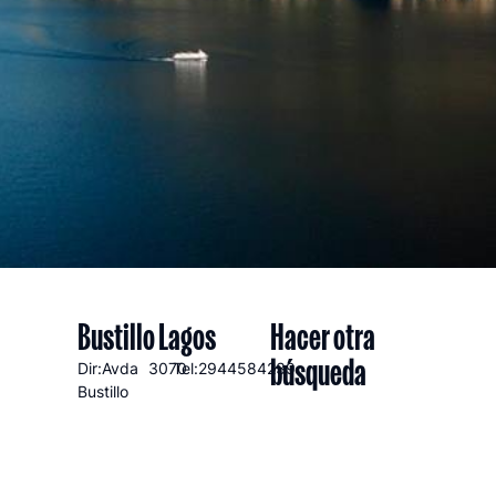
Bustillo Lagos
Hacer otra
búsqueda
Dir:Avda
3070
Tel:2944584239
Bustillo