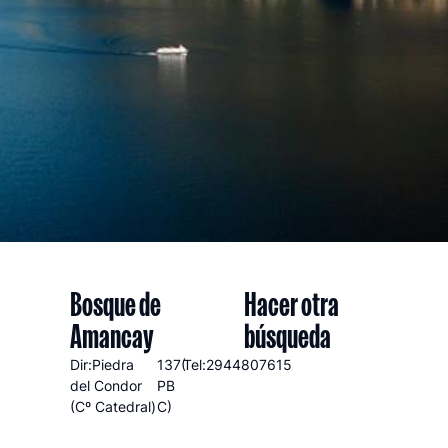
Bosque de
Hacer otra
Amancay
búsqueda
Dir:Piedra
137(
Tel:2944807615
del Condor
PB
(Cº Catedral)
C)