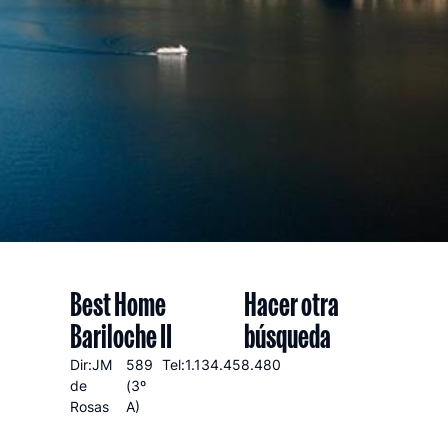
Best Home
Hacer otra
Bariloche II
búsqueda
Dir:JM
589
Tel:1.134.458.480
de
(3º
Rosas
A)