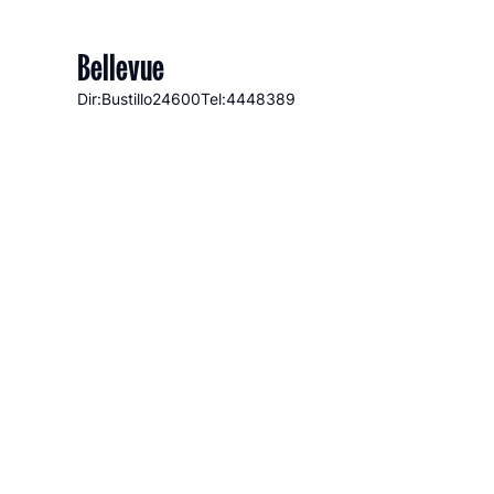
Bellevue
Dir:Bustillo
24600
Tel:4448389