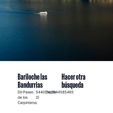
Bariloche las
Hacer otra
Bandurrias
búsqueda
Dir:Paseo
5440(depto
Tel:2944585465
de los
2)
Carpinteros