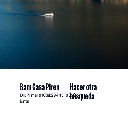
Bam Casa Piren
Hacer otra
búsqueda
Dir:Primera
1169
Tel:2944318339
junta