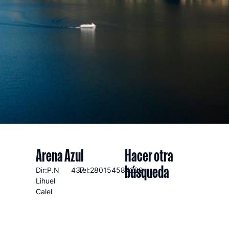
Arena Azul
Hacer otra
búsqueda
Dir:P.N
437
Tel:280154584209
Lihuel
Calel