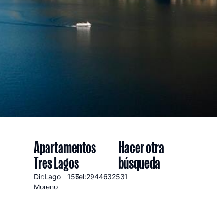
Apartamentos
Hacer otra
Tres Lagos
búsqueda
Dir:Lago
156
Tel:2944632531
Moreno