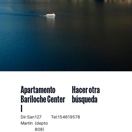
Apartamento
Hacer otra
Bariloche Center
búsqueda
I
Dir:San
127
Tel:154619578
Martin
(depto
808)