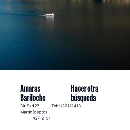
Amaras
Hacer otra
Bariloche
búsqueda
Dir:San
127
Tel:1136121418
Martín
(deptos
427-219)