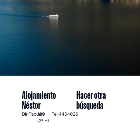
Alojamiento
Hacer otra
Néstor
búsqueda
Dir:Tacuari
130
Tel:4464026
(2º H)