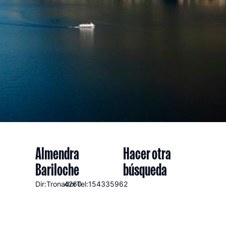
Almendra
Hacer otra
Bariloche
búsqueda
Dir:Tronador
4260
Tel:154335962