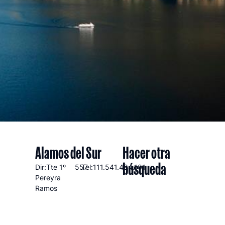
Alamos del Sur
Hacer otra
búsqueda
Dir:Tte 1º
557
Tel:111.541.484.101
Pereyra
Ramos