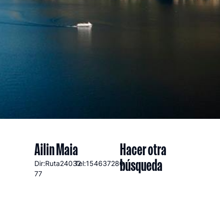
Ailin Maia
Hacer otra
búsqueda
Dir:Ruta
24032
Tel:154637280
77