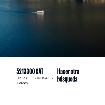
5213300 CAT
Hacer otra
búsqueda
Dir:Los
521
Tel:154507352
Alerces