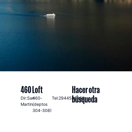
460 Loft
Hacer otra
búsqueda
Dir:San
460-
Tel:2944583952
Martin
(deptos
304-308)