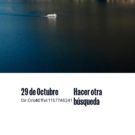
29 de Octubre
Hacer otra
búsqueda
Dir:Orion
101
Tel:1157746241