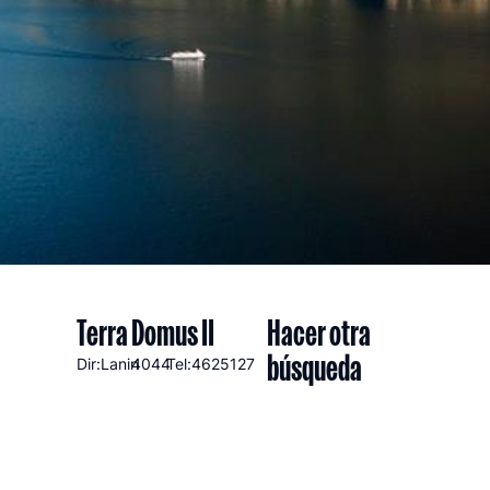
Terra Domus II
Hacer otra
búsqueda
Dir:Lanin
4044
Tel:4625127