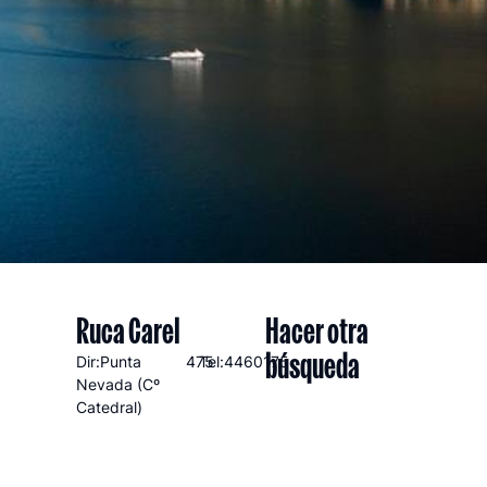
Ruca Carel
Hacer otra
búsqueda
Dir:Punta
475
Tel:4460175
Nevada (Cº
Catedral)