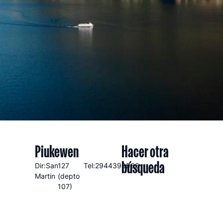
Piukewen
Hacer otra
búsqueda
Dir:San
127
Tel:2944398966
Martin
(depto
107)