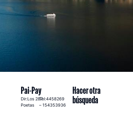
Pai-Pay
Hacer otra
búsqueda
Dir:Los
287
Tel:4458269
Poetas
– 154353936