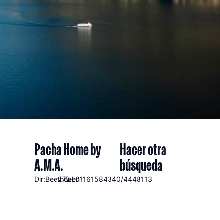
Pacha Home by
Hacer otra
A.M.A.
búsqueda
Dir:Beethoven
272
Tel:01161584340/4448113