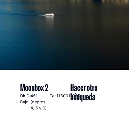
Moonbox 2
Hacer otra
búsqueda
Dir:Del
451
Tel:1150017065
Bajo
(deptos
4, 5 y 6)