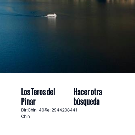
Los Teros del
Hacer otra
Pinar
búsqueda
Dir:Chin
404
Tel:2944208441
Chin