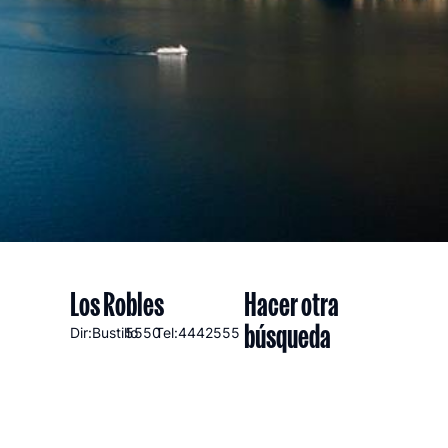
Los Robles
Hacer otra
búsqueda
Dir:Bustillo
5550
Tel:4442555