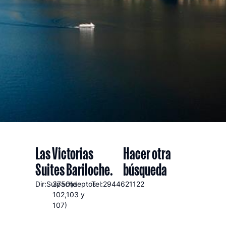
Las Victorias
Hacer otra
Suites Bariloche.
búsqueda
Dir:Suipacha
3750(deptos
Tel:2944621122
102,103 y
107)