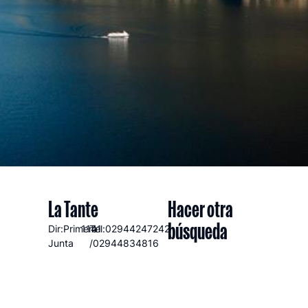
La Tante
Hacer otra
búsqueda
Dir:Primera
1141
Tel:02944247242
Junta
/02944834816