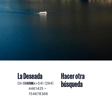
La Deseada
Hacer otra
búsqueda
Dir:Bustillo
7823
Tel:(+54) (294)
4461425 –
154678366