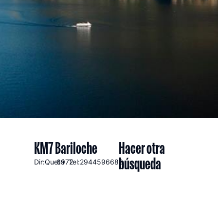
KM7 Bariloche
Hacer otra
búsqueda
Dir:Quetri
6972
Tel:2944596688