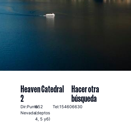
Heaven Catedral
Hacer otra
2
búsqueda
Dir:Punta
652
Tel:154606630
Nevada
(deptos
4, 5 y6)