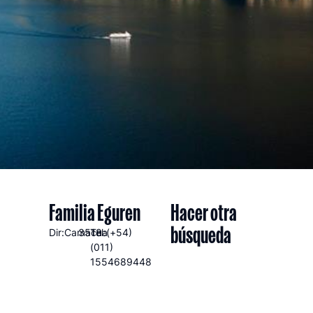
Familia Eguren
Hacer otra
búsqueda
Dir:Camacua
3518
Tel:(+54)
(011)
1554689448