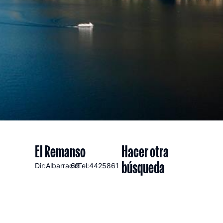
El Remanso
Hacer otra
búsqueda
Dir:Albarracin
69
Tel:4425861