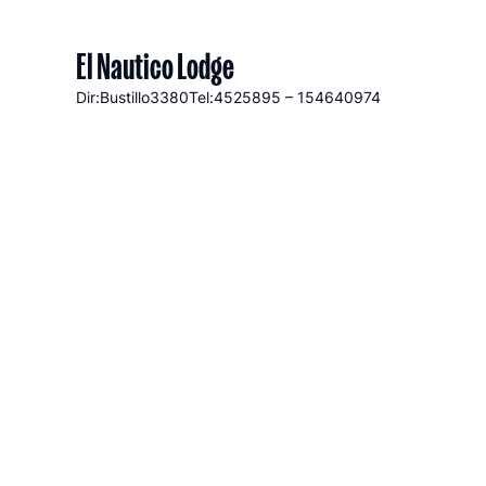
El Nautico Lodge
Dir:Bustillo
3380
Tel:4525895 – 154640974