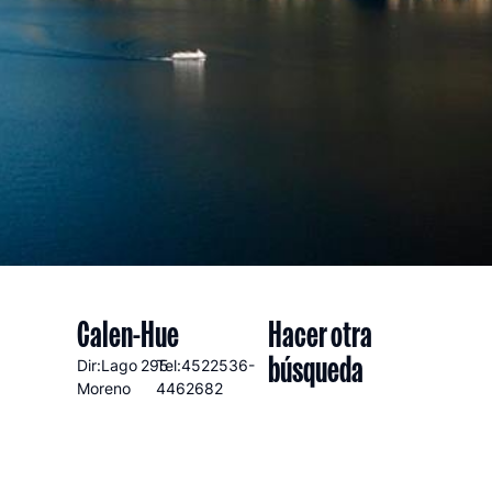
Calen-Hue
Hacer otra
búsqueda
Dir:Lago
295
Tel:4522536-
Moreno
4462682