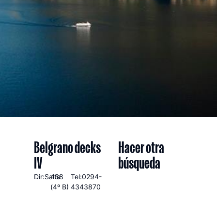
Belgrano decks
Hacer otra
IV
búsqueda
Dir:Salta
438
Tel:0294-
(4º B)
4343870