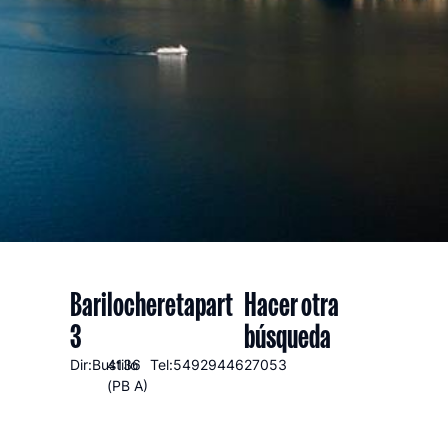
Barilocheretapart
Hacer otra
3
búsqueda
Dir:Bustillo
4136
Tel:5492944627053
(PB A)