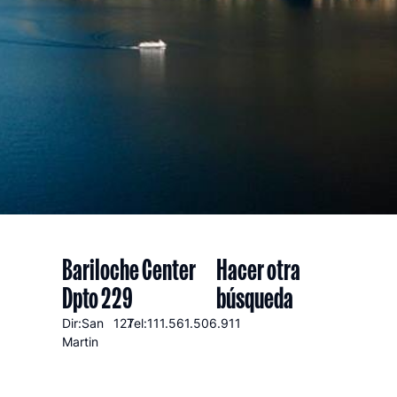
Bariloche Center
Hacer otra
Dpto 229
búsqueda
Dir:San
127
Tel:111.561.506.911
Martin