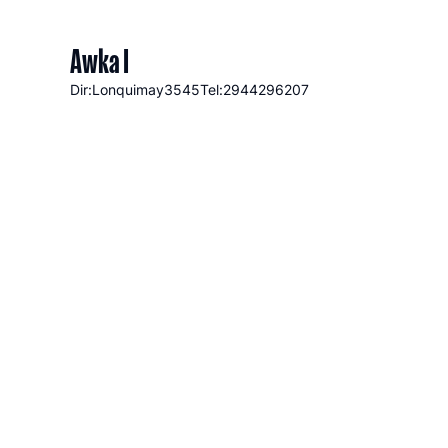
Awka I
Dir:Lonquimay
3545
Tel:2944296207