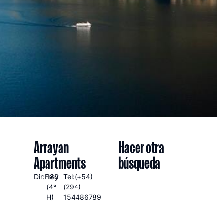
Arrayan
Hacer otra
Apartments
búsqueda
Dir:Frey
189
Tel:(+54)
(4º
(294)
H)
154486789