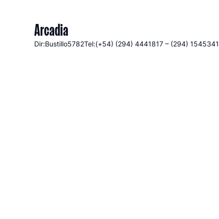
Arcadia
Dir:Bustillo
5782
Tel:(+54) (294) 4441817 – (294) 154534