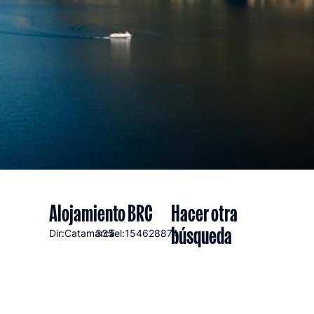
Alojamiento BRC
Hacer otra
búsqueda
Dir:Catamarca
335
Tel:154628874