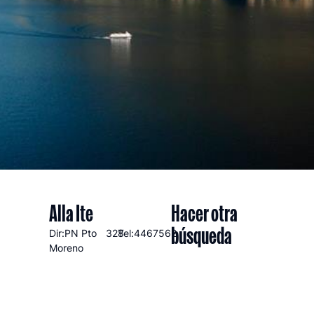
Alla Ite
Hacer otra
búsqueda
Dir:PN Pto
328
Tel:4467562
Moreno