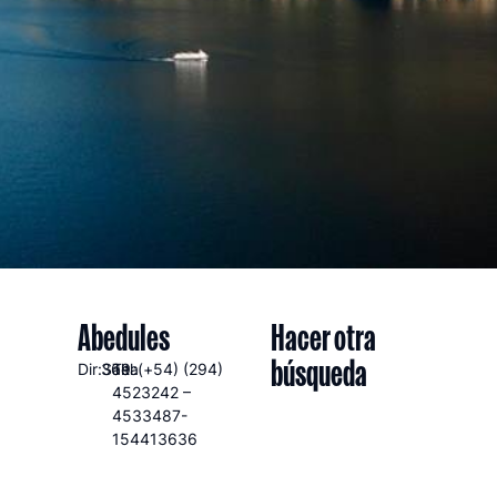
Abedules
Hacer otra
búsqueda
Dir:Salta
369
Tel:(+54) (294)
4523242 –
4533487-
154413636